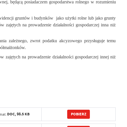
awnej, będącą posiadaczem gospodarstwa rolnego w rozumieniu
widencji gruntów i budynków
jako użytki rolne lub jako grunty
ów zajętych na prowadzenie działalności gospodarczej inna niż
ania zależnego, zwrot podatku akcyzowego przysługuje temu
spółmałżonków.
ów zajętych na prowadzenie działalności gospodarczej innej niż
POBIERZ
DOC,
98.5 KB
mat: