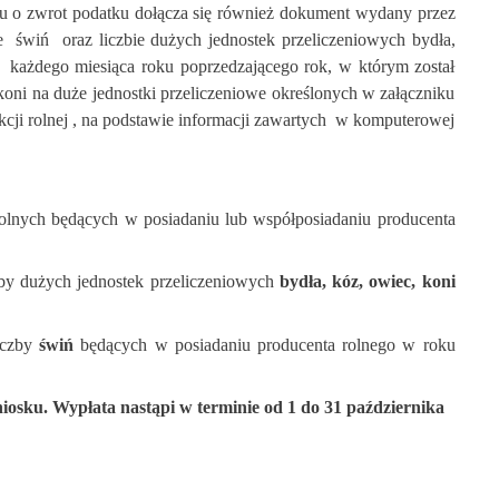
sku o zwrot podatku dołącza się również dokument wydany przez
ie
świń
oraz liczbie dużych jednostek przeliczeniowych bydła,
każdego miesiąca roku poprzedzającego rok, w którym został
koni na duże jednostki przeliczeniowe określonych w załączniku
i rolnej , na podstawie informacji zawartych
w komputerowej
olnych będących w posiadaniu lub współposiadaniu producenta
czby dużych jednostek przeliczeniowych
bydła, kóz, owiec, koni
liczby
świń
będących w posiadaniu producenta rolnego w roku
niosku. Wypłata nastąpi w terminie od 1 do 31 października