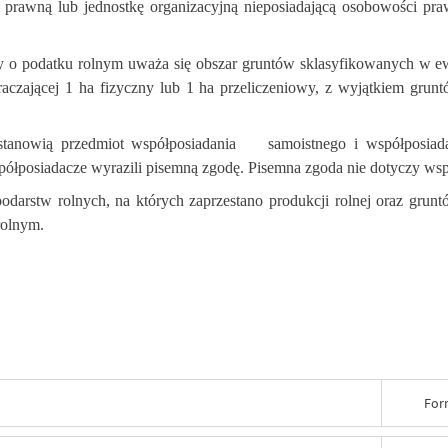
ę prawną lub jednostkę organizacyjną nieposiadającą osobowości pr
y o podatku rolnym uważa się obszar gruntów sklasyfikowanych w e
czającej 1 ha fizyczny lub 1 ha przeliczeniowy, z wyjątkiem grunt
tanowią przedmiot współposiadania
samoistnego i współposiad
spółposiadacze wyrazili pisemną zgodę. Pisemna zgoda nie dotyczy w
podarstw rolnych, na których zaprzestano produkcji rolnej oraz grunt
rolnym.
For