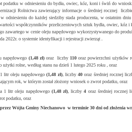
ot podatku w odniesieniu do bydła, owiec, kóz, koni i świń do wnio
rnizacji Rolnictwa zawierający informacje o średniej rocznej
liczb
w odniesieniu do każdej siedziby stada producenta, w ostatnim dniu
artości współczynników przeliczeniowych sztuk bydła, owiec, kóz i 
go zawartego w cenie oleju napędowego wykorzystywanego do produkcj
2022r. o systemie identyfikacji i rejestracji zwierząt .
leju napędowego
(1,48 zł)
oraz
liczby
110
oraz powierzchni użytków r
użytki rolne, według stanu na dzień 1 lutego 2025 roku , oraz
 1 litr oleju napędowego
(1,48 zł)
, liczby
40
oraz średniej rocznej li
ającym rok, w którym został złożony wniosek o zwrot podatku, oraz
na 1 litr oleju napędowego
(1,48 zł)
, liczby
4
oraz średniej rocznej 
ot podatku, oraz
 przez Wójta Gminy Niechanowo
w terminie 30 dni od złożenia w