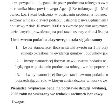
- w
przypadku ubiegania się przez producenta rolnego o zwr
kierownika biura powiatowego Agencji Restrukturyzacji i Mode
owiec, kóz i koni będącego w posiadaniu producenta rolnego, 
złożony wniosek o zwrot podatku, ustalonej z uwzględnieniem w
do ustawy z dnia 10 marca 2006 r. o zwrocie podatku akcyzowe
bazie danych
prowadzonej na podstawie ustawy z dnia 4 listopada 
Limit zwrotu podatku akcyzowego ustala się jako sumę:
1.
kwoty stanowiącej iloczyn stawki zwrotu na 1 litr o
rolnego określonej w ewidencji gruntów i budynków jako 
2.
kwoty stanowiącej iloczyn stawki zwrotu podatku na
będącego w posiadaniu producenta rolnego w roku poprzedz
3.
kwoty stanowiącej iloczyn stawki zwrotu podatku 
poprzedzającym rok, w którym został złożony wniosek o zwr
Pieniądze
wypłacane będą
na podstawie decyzji
wydanej,
2026 roku na wskazany we wniosku rachunek bankowy.
Uwaga: