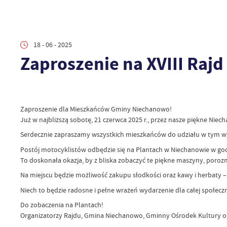
18 - 06 - 2025
Zaproszenie na XVIII Raj
Zaproszenie dla Mieszkańców Gminy Niechanowo!
Już w najbliższą sobotę, 21 czerwca 2025 r., przez nasze piękne Nie
Serdecznie zapraszamy wszystkich mieszkańców do udziału w tym w
Postój motocyklistów odbędzie się na Plantach w Niechanowie w god
To doskonała okazja, by z bliska zobaczyć te piękne maszyny, porozma
Na miejscu będzie możliwość zakupu słodkości oraz kawy i herbaty –
Niech to będzie radosne i pełne wrażeń wydarzenie dla całej społeczn
Do zobaczenia na Plantach!
Organizatorzy Rajdu, Gmina Niechanowo, Gminny Ośrodek Kultury or