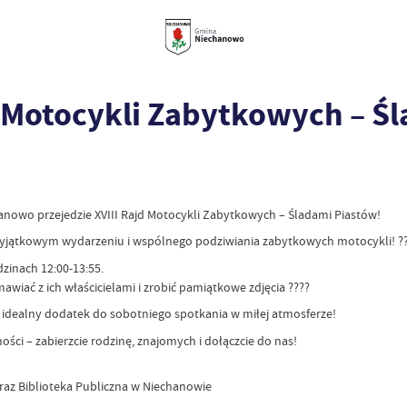
d Motocykli Zabytkowych – Ś
chanowo przejedzie XVIII Rajd Motocykli Zabytkowych – Śladami Piastów!
yjątkowym wydarzeniu i wspólnego podziwiania zabytkowych motocykli! ?
zinach 12:00-13:55.
wiać z ich właścicielami i zrobić pamiątkowe zdjęcia ????
 idealny dodatek do sobotniego spotkania w miłej atmosferze!
ości – zabierzcie rodzinę, znajomych i dołączcie do nas!
az Biblioteka Publiczna w Niechanowie