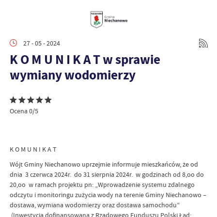
27 - 05 - 2024
K O M U N I K A T w sprawie
wymiany wodomierzy
Ocena 0/5
K O M U N I K A T
Wójt Gminy Niechanowo uprzejmie informuje mieszkańców, że od
dnia 3 czerwca 2024r. do 31 sierpnia 2024r. w godzinach od 8,oo do
20,oo w ramach projektu pn: „Wprowadzenie systemu zdalnego
odczytu i monitoringu zużycia wody na terenie Gminy Niechanowo –
dostawa, wymiana wodomierzy oraz dostawa samochodu”
(Inwestycja dofinansowana z Rządowego Funduszu Polski Ład: