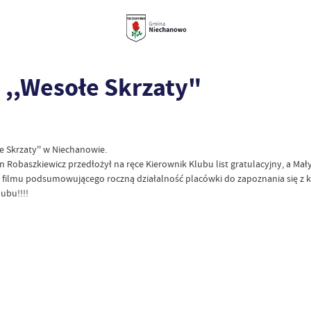
 ,,Wesołe Skrzaty"
e Skrzaty'' w Niechanowie.
n Robaszkiewicz przedłożył na ręce Kierownik Klubu list gratulacyjny, a Ma
 filmu podsumowującego roczną działalność placówki do zapoznania się z k
ubu!!!!